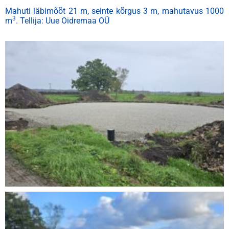
Mahuti läbimõõt 21 m, seinte kõrgus 3 m, mahutavus 1000
3
m
. Tellija: Uue Oidremaa OÜ