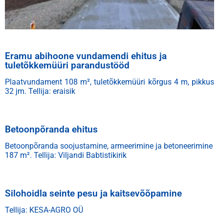
Eramu abihoone vundamendi ehitus ja
tuletõkkemüüri parandustööd
Plaatvundament 108 m
², tuletõkkemüüri kõrgus 4 m, pikkus
32 jm. Tellija: eraisik
Betoonpõranda ehitus
Betoonpõranda soojustamine, armeerimine ja betoneerimine
187 m². Tellija: Viljandi Babtistikirik
Silohoidla seinte pesu ja kaitsevõõpamine
Tellija: KESA-AGRO OÜ