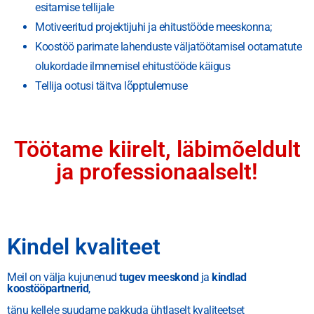
esitamise tellijale
Motiveeritud projektijuhi ja ehitustööde meeskonna;
Koostöö parimate lahenduste väljatöötamisel ootamatute
olukordade ilmnemisel ehitustööde käigus
Tellija ootusi täitva lõpptulemuse
Töötame kiirelt, läbimõeldult
ja professionaalselt!
Kindel kvaliteet
Meil on välja kujunenud
tugev meeskond
ja
kindlad
koostööpartnerid
,
tänu kellele suudame pakkuda ühtlaselt kvaliteetset