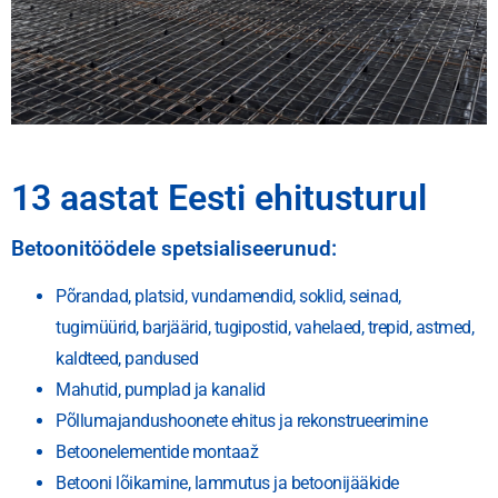
13 aastat Eesti ehitusturul
Betoonitöödele spetsialiseerunud:
Põrandad, platsid, vundamendid, soklid, seinad,
tugimüürid, barjäärid, tugipostid, vahelaed, trepid, astmed,
kaldteed, pandused
Mahutid, pumplad ja kanalid
Põllumajandushoonete ehitus ja rekonstrueerimine
Betoonelementide montaaž
Betooni lõikamine, lammutus ja betoonijääkide