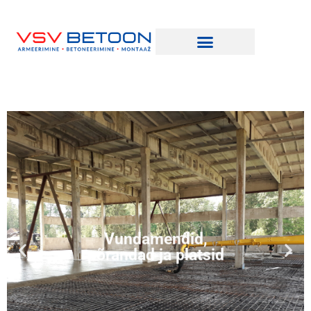
Vundamendid,
põrandad ja platsid