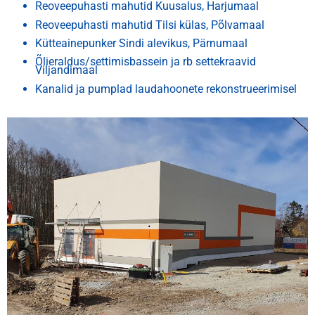
Reoveepuhasti mahutid Kuusalus, Harjumaal
Reoveepuhasti mahutid Tilsi külas, Põlvamaal
Kütteainepunker Sindi alevikus, Pärnumaal
Õlieraldus/settimisbassein ja rb settekraavid
Viljandimaal
Kanalid ja pumplad laudahoonete rekonstrueerimisel