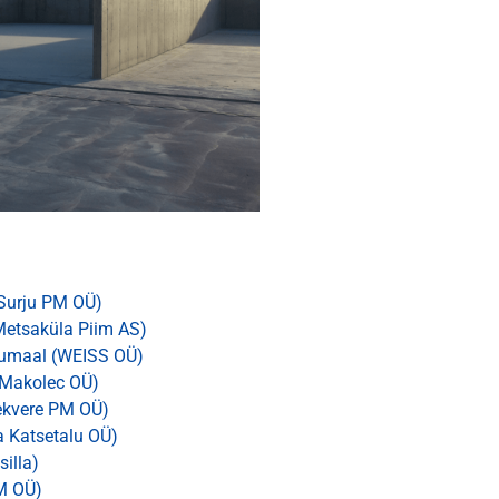
(Surju PM OÜ)
Metsaküla Piim AS)
rnumaal (WEISS OÜ)
(Makolec OÜ)
aekvere PM OÜ)
a Katsetalu OÜ)
illa)
PM OÜ)