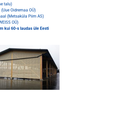
e talu)
l (Uue Oidremaa OÜ)
aal (Metsaküla Piim AS)
(WEISS OÜ)
 kui 60-s laudas üle Eesti