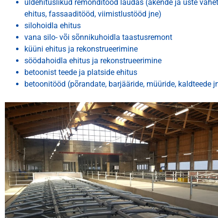
üldehituslikud remonditööd laudas (akende ja uste vahe
ehitus, fassaaditööd, viimistlustööd jne)
silohoidla ehitus
vana silo- või sõnnikuhoidla taastusremont
küüni ehitus ja rekonstrueerimine
söödahoidla ehitus ja rekonstrueerimine
betoonist teede ja platside ehitus
betoonitööd (põrandate, barjääride, müüride, kaldteede