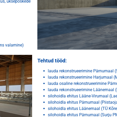
tus, uksepõskede
 jms valamine)
Tehtud tööd:
lauda rekonstrueerimine Pärnumaal 
lauda rekonstrueerimine Harjumaal (
lauda osaline rekonstrueerimine Pä
lauda rekonstrueerimine Läänemaal 
silohoidla ehitus Lääne-Virumaal (L
silohoidla ehitus Pärnumaal (Piistaoj
silohoidla ehitus Läänemaal (TÜ Kõres
silohoidla ehitus Pärnumaal (Surju 