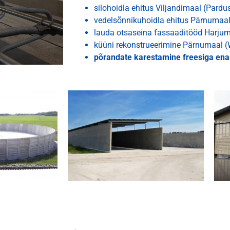
silohoidla ehitus Viljandimaal (Pardus
vedelsõnnikuhoidla ehitus Pärnumaa
lauda otsaseina fassaaditööd Harjum
küüni rekonstrueerimine Pärnumaal 
põrandate karestamine freesiga enam