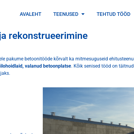
AVALEHT
TEENUSED
TEHTUD TÖÖD
ja rekonstrueerimine
lele pakume betoonitööde kõrvalt ka mitmesuguseid ehitusteenu
ilohoidlaid, valanud betoonplatse
. Kõik senised tööd on täitnud 
jaks.