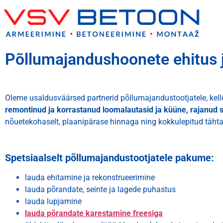
Põllumajandushoonete ehitus 
Oleme usaldusväärsed partnerid põllumajandustootjatele, kel
remontinud ja korrastanud loomalautasid ja küüne, rajanud s
nõuetekohaselt, plaanipärase hinnaga ning kokkulepitud tähta
Spetsiaalselt põllumajandustootjatele pakume:
lauda ehitamine ja rekonstrueerimine
lauda põrandate, seinte ja lagede puhastus
lauda lupjamine
lauda põrandate karestamine freesiga