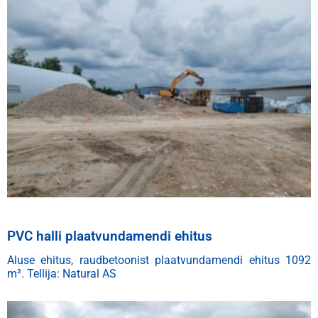
PVC halli plaatvundamendi ehitus
Aluse ehitus, raudbetoonist plaatvundamendi ehitus 1092
m
²
.
Tellija: Natural AS