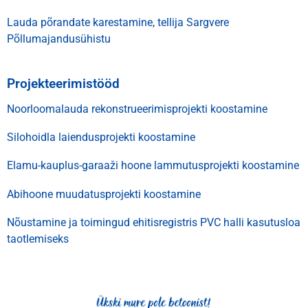
Lauda põrandate karestamine, tellija Sargvere
Põllumajandusühistu
Projekteerimistööd
Noorloomalauda rekonstrueerimisprojekti koostamine
Silohoidla laiendusprojekti koostamine
Elamu-kauplus-garaaži hoone lammutusprojekti koostamine
Abihoone muudatusprojekti koostamine
Nõustamine ja toimingud ehitisregistris PVC halli kasutusloa
taotlemiseks