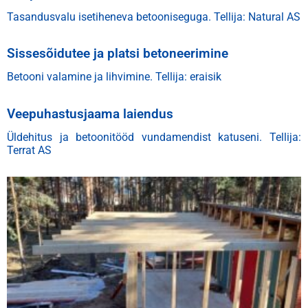
Tasandusvalu isetiheneva betooniseguga.
Tellija: Natural AS
Sissesõidutee ja platsi betoneerimine
Betooni valamine ja lihvimine.
Tellija: eraisik
Veepuhastusjaama laiendus
Üldehitus ja betoonitööd vundamendist katuseni.
Tellija:
Terrat AS