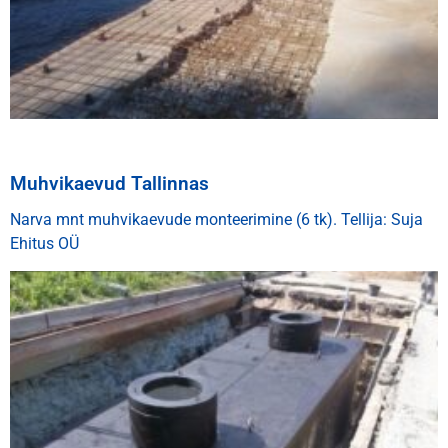
Muhvikaevud Tallinnas
Narva mnt muhvikaevude monteerimine (6 tk). Tellija: Suja
Ehitus OÜ