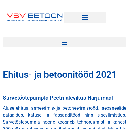
Ehitus- ja betoonitööd 2021
Survetõstepumpla Peetri alevikus Harjumaal
Aluse ehitus, armeerimis- ja betoneerimistööd, laepaneelide
paigaldus, katuse ja fassaaditööd ning siseviimistlus.
Survetõstepumpla hoone koosneb tehnoruumist ja kahest
300 m³ mahutavusega raudbetoonist veemahutist. Mahutite