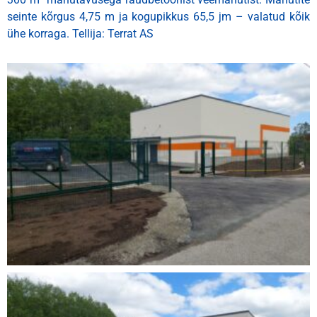
seinte kõrgus 4,75 m ja kogupikkus 65,5 jm – valatud kõik
ühe korraga. Tellija: Terrat AS