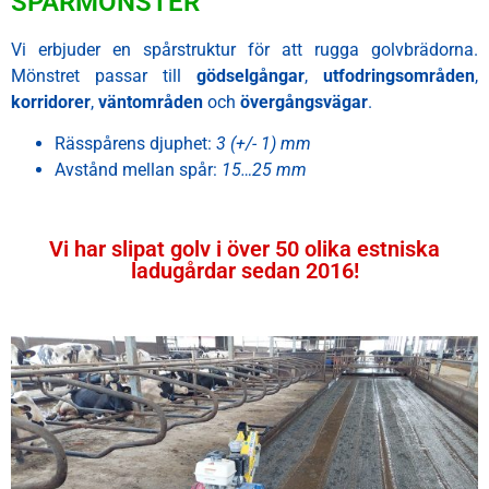
SPÅRMÖNSTER
Vi erbjuder en spårstruktur för att rugga golvbrädorna.
Mönstret passar till
gödselgångar
,
utfodringsområden
,
korridorer
,
väntområden
och
övergångsvägar
.
Rässpårens djuphet:
3 (+/- 1) mm
Avstånd mellan spår:
15…25 mm
Vi har slipat golv i över 50 olika estniska
ladugårdar sedan 2016!