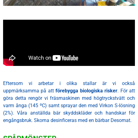
Eftersom vi arbetar i olika stallar är vi också
uppmärksamma på att
förebygga biologiska risker
. För att
göra detta rengör vi fräsmaskinen med högtryckstvätt och
varm ånga (145 ºC) samt sprayar den med Virkon S-lösning
(2%). Våra anställda bär skyddskläder och handskar för
engångsbruk. Skorna desinficeras med en bärbar Desomat.