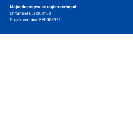
Majandustegevuse registreeringud:
Ehitamine EEH008180
Projekteerimine EEP003971
Tel
efon:
(+372) 5696 7987
E-post:
vsvbetoon.ou@gmail.com